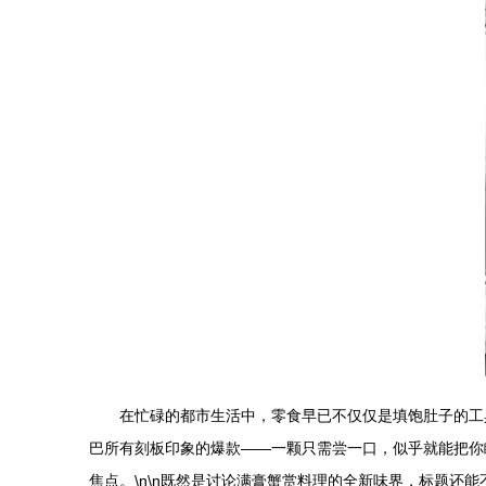
在忙碌的都市生活中，零食早已不仅仅是填饱肚子的工
巴所有刻板印象的爆款——一颗只需尝一口，似乎就能把你
焦点。\n\n既然是讨论满膏蟹赏料理的全新味界，标题