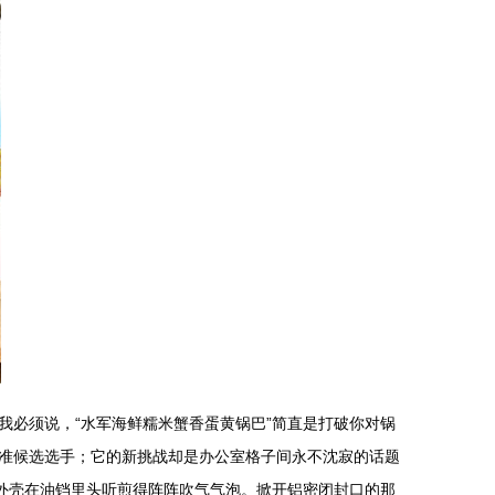
必须说，“水军海鲜糯米蟹香蛋黄锅巴”简直是打破你对锅
准候选选手；它的新挑战却是办公室格子间永不沈寂的话题
尖外壳在油铛里头听煎得阵阵吹气气泡。掀开铝密闭封口的那