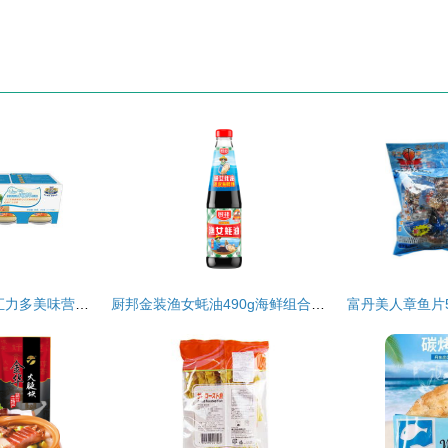
丽家宝贝官网 圣元汇力多美味营养海鲜套餐 母婴购物上丽家 安全 高品质 高性价比的母婴用品
厨邦金装渔女蚝油490g海鲜组合装 鲜香每一餐的味蕾密码