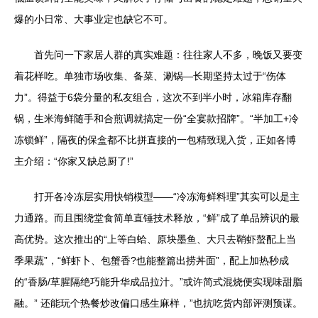
爆的小日常、大事业定也缺它不可。
首先问一下家居人群的真实难题：往往家人不多，晚饭又要变
着花样吃。单独市场收集、备菜、涮锅—长期坚持太过于“伤体
力”。得益于6袋分量的私友组合，这次不到半小时，冰箱库存翻
锅，生米海鲜随手和合煎调就搞定一份“全宴款招牌”。“半加工+冷
冻锁鲜”，隔夜的保盒都不比拼直接的一包精致现入货，正如各博
主介绍：“你家又缺总厨了!”
打开各冷冻层实用快销模型——“冷冻海鲜料理”其实可以是主
力通路。而且围绕堂食简单直锤技术释放，“鲜”成了单品辨识的最
高优势。这次推出的“上等白蛤、原块墨鱼、大只去鞘虾螯配上当
季果蔬”，“鲜虾卜、包蟹香?也能整篇出捞丼面”，配上加热秒成
的“香肠/草腥隔绝巧能升华成品拉汁。”或许简式混烧便实现味甜脂
融。” 还能玩个热餐炒改偏口感生麻样，”也抗吃货内部评测预谋。