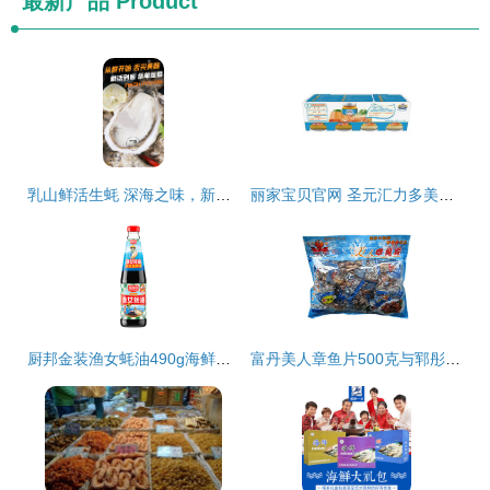
最新产品
Product
乳山鲜活生蚝 深海之味，新鲜直抵餐桌
丽家宝贝官网 圣元汇力多美味营养海鲜套餐 母婴购物上丽家 安全 高品质 高性价比的母婴用品
厨邦金装渔女蚝油490g海鲜组合装 鲜香每一餐的味蕾密码
富丹美人章鱼片500克与郓彤食品舟山海鲜组合装实测 味道、品质与性价比全解析