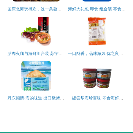
国庆北海玩得欢，这一条微信帮你搞定所有发问
海鲜大礼包 即食 组合装 零食 熟食干货礼盒威海山东烟台青岛特产
腊肉火腿与海鲜组合装 苏宁易购最新价格与选购指南
一口酥香，品味海风 优之良品泰国进口沙爹鱼串的南北风味之旅
丹东倾情·海的味道 出口级烤鳕鱼片与特级海鲜组合装体验
一罐尝尽海珍百味 即食海鲜酱组合装，纵享深海鲜香