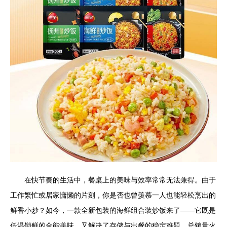
在快节奏的生活中，餐桌上的美味与效率常常无法兼得。由于
工作繁忙或居家慵懒的片刻，你是否也曾羡慕一人也能轻松烹出的
鲜香小炒？如今，一款全新包装的海鲜组合装炒饭来了——它既是
低温锁鲜的全能美味，又解决了存储与出餐的稳定难题，总销量火