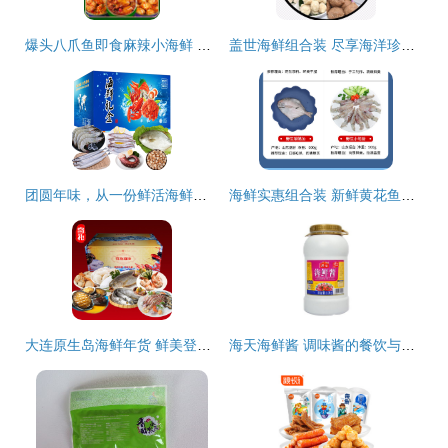
爆头八爪鱼即食麻辣小海鲜 海洋美味，即刻享用
盖世海鲜组合装 尽享海洋珍馐的绝妙搭配
团圆年味，从一份鲜活海鲜大礼包开始
海鲜实惠组合装 新鲜黄花鱼丸、野生银鲳鱼与野生小海兔的完美搭配
大连原生岛海鲜年货 鲜美登门，年味十足
海天海鲜酱 调味酱的餐饮与家庭使用指南