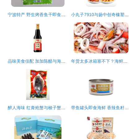
宁波特产 野生烤香鱼干即食海鲜组合装
小丸子7910与扬中创奇橡塑商贸城 海鲜组合装的创新之路
品味美食佳配 加加陈醋与海鲜组合装的完美邂逅
年货太多冰箱塞不下？海鲜组合装这样存放，比冰箱还保鲜！
醉人海味 红膏炝蟹与梭子蟹的即食魅力
带鱼罐头即食海鲜 香辣鱼籽与红烧酥鱼干的完美组合