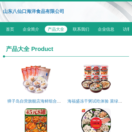
山东八仙口海洋食品有限公司
首页
企业简介
产品大全
联系我们
企业信息
访客
产品大全
Product
獐子岛自营旗舰店海鲜组合装——京东品质海鲜美食体验
海福盛冻干粥试吃体验 菜绿肉香，米香汤浓，冻干技术让美味瞬间重生