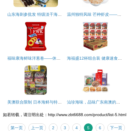
山东海刺参批发 特级淡干海参，老淡干海参价格与供应指南
温州独特风味 芒种虾皮——唯一以节气命名的海产品
福味康海鲜味洋葱卷——休闲时光的味蕾盛宴
海福盛12杯组合装 健康速食粥的不二之选
美澳联合限制 日本海鲜与特定食品进口禁令背后的核污染隐忧
汕珍海味，品味广东南澳的海洋馈赠
如若转载，请注明出处：http://www.zbt6688.com/product/list-5.html
第一页
上一页
2
3
4
5
6
下一页