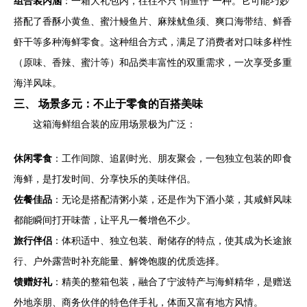
组合装内涵
：一箱大礼包内，往往不只“俏鱼仔”一种。它可能巧妙
搭配了香酥小黄鱼、蜜汁鳗鱼片、麻辣鱿鱼须、爽口海带结、鲜香
虾干等多种海鲜零食。这种组合方式，满足了消费者对口味多样性
（原味、香辣、蜜汁等）和品类丰富性的双重需求，一次享受多重
海洋风味。
三、 场景多元：不止于零食的百搭美味
这箱海鲜组合装的应用场景极为广泛：
休闲零食
：工作间隙、追剧时光、朋友聚会，一包独立包装的即食
海鲜，是打发时间、分享快乐的美味伴侣。
佐餐佳品
：无论是搭配清粥小菜，还是作为下酒小菜，其咸鲜风味
都能瞬间打开味蕾，让平凡一餐增色不少。
旅行伴侣
：体积适中、独立包装、耐储存的特点，使其成为长途旅
行、户外露营时补充能量、解馋饱腹的优质选择。
馈赠好礼
：精美的整箱包装，融合了宁波特产与海鲜精华，是赠送
外地亲朋、商务伙伴的特色伴手礼，体面又富有地方风情。