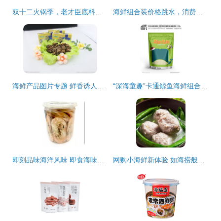
双十二火锅季，老才臣底料组合暖心开涮
海鲜组合装价格跳水，消费者餐桌迎来“鲜”机
海鲜产品图片专题 鲜香诱人，一键下载海鲜组合装视觉盛宴
“深海童趣”卡通鲸鱼海鲜组合装包装袋设计
即刻品味海洋风味 即食海味对对虾干，营养酥脆的健康海鲜零食
网购小海鲜新体验 如海捞般新鲜，这款组合装让我忍不住安利