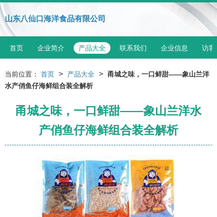
山东八仙口海洋食品有限公司
首页
企业简介
产品大全
联系我们
企业信息
访客
>
>
当前位置：
首页
产品大全
甬城之味，一口鲜甜——象山兰洋
水产俏鱼仔海鲜组合装全解析
甬城之味，一口鲜甜——象山兰洋水
产俏鱼仔海鲜组合装全解析