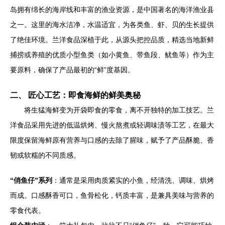
岛拥有绵长的海岸线和丰富的渔业资源，是中国著名的海洋渔业县
之一。这里的海水洁净，水温适宜，为各类鱼、虾、贝的生长提供
了绝佳环境。兰洋食品深植于此，从源头把控品质，精选当地新鲜
捕捞或养殖的优质小型鱼类（如小黄鱼、带鱼段、鱿鱼等）作为主
要原料，确保了产品最初的“鲜”度基因。
二、 匠心工艺：即食海鲜的鲜美奥秘
将生猛海鲜变为开袋即食的零食，离不开独特的加工技艺。兰
洋食品采用先进的低温烘烤、慢火熬煮或轻调味渍等工艺，在最大
限度保留海鲜原有营养与口感的去除了腥味，赋予了产品酥脆、香
韧或软糯的不同质感。
“俏鱼仔”系列
：通常是采用肉质紧实的小鱼，经清洗、调味、烘烤
而成。口感酥香可口，鱼骨松化，钙质丰富，是兼具美味与营养的
零食代表。