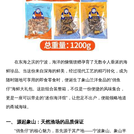
在东海之滨的宁波，海洋的慷慨馈赠孕育了无数令人垂涎的海
鲜珍品。当这份来自深海的鲜美，经过现代工艺的精巧转化，成为
随时随地可享用的即食零食时，便诞生了象山兰洋食品的“俏鱼
仔”海鲜大礼包。这款组合装整箱，不仅是一份便捷的风味集合，
更是一座可以带走的“迷你海洋馆”，让您足不出户，便能领略地道
的甬城海味。
一、 源起象山：天然渔场的品质保证
“俏鱼仔”的核心魅力，首先源于其产地——宁波象山。象山半